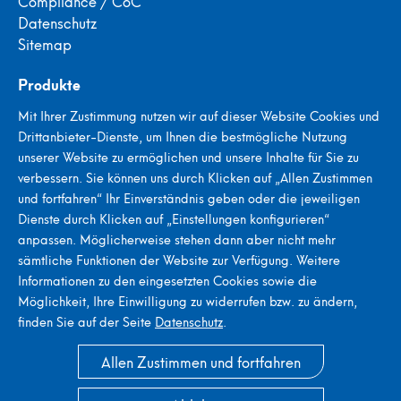
Compliance / CoC
Datenschutz
Sitemap
Produkte
Portable Porenprüfgeräte
Mit Ihrer Zustimmung nutzen wir auf dieser Website Cookies und
Stationäre Porenprüfgeräte
Drittanbieter-Dienste, um Ihnen die bestmögliche Nutzung
Stroboskope
unserer Website zu ermöglichen und unsere Inhalte für Sie zu
Metallsuchgeräte
verbessern. Sie können uns durch Klicken auf „Allen Zustimmen
Saatgut Zähl- & Abfüllsysteme
und fortfahren“ Ihr Einverständnis geben oder die jeweiligen
Dienste durch Klicken auf „Einstellungen konfigurieren“
Aktuelles
anpassen. Möglicherweise stehen dann aber nicht mehr
sämtliche Funktionen der Website zur Verfügung. Weitere
Informationen zu den eingesetzten Cookies sowie die
Möglichkeit, Ihre Einwilligung zu widerrufen bzw. zu ändern,
finden Sie auf der Seite
Datenschutz
.
© 2026 ELMED Dr. Ing. Mense GmbH
Allen Zustimmen und fortfahren