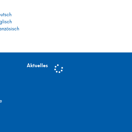
utsch
glisch
anzösisch
Aktuelles
e