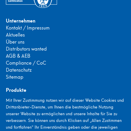
Unternehmen
Kontakt / Impressum
Aktuelles
Über uns
Distributors wanted
AGB & AEB
Compliance / CoC
Datenschutz
Sitemap
Produkte
Portable Porenprüfgeräte
Mit Ihrer Zustimmung nutzen wir auf dieser Website Cookies und
Stationäre Porenprüfgeräte
Drittanbieter-Dienste, um Ihnen die bestmögliche Nutzung
Stroboskope
unserer Website zu ermöglichen und unsere Inhalte für Sie zu
Metallsuchgeräte
verbessern. Sie können uns durch Klicken auf „Allen Zustimmen
Saatgut Zähl- & Abfüllsysteme
und fortfahren“ Ihr Einverständnis geben oder die jeweiligen